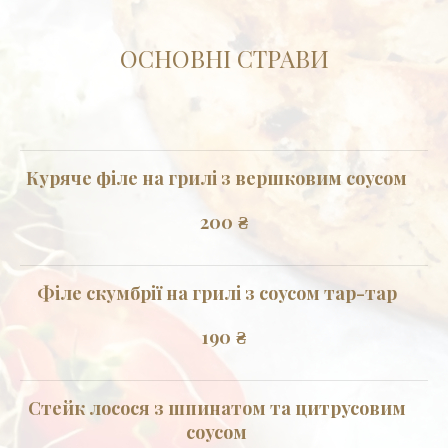
ОСНОВНІ СТРАВИ
Куряче філе на грилі з вершковим соусом
200
₴
Філе скумбрії на грилі з соусом тар-тар
190
₴
Стейк лосося з шпинатом та цитрусовим
соусом