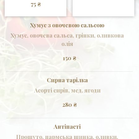
₴
75
Хумус з овочевою сальсою
Хумус, овочева сальса, грінки, оливкова
олія
150
₴
Сирна тарілка
Асорті сирів, мед, ягоди
280
₴
Антіпасті
Прошуто, пармська шинка, оливки,