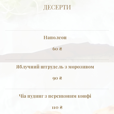
ДЕСЕРТИ
Наполеон
60
₴
Яблучний штрудель з морозивом
90
₴
Чіа пудинг з персиковим конфі
110
₴