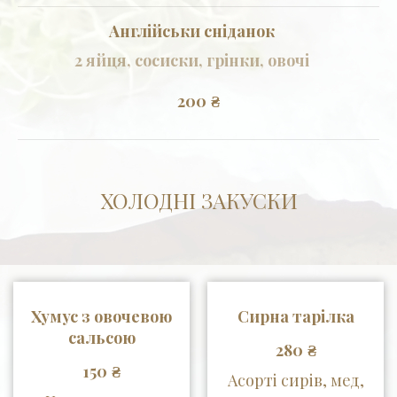
Англійськи сніданок
2 яйця, сосиски, грінки, овочі
200
₴
ХОЛОДНІ ЗАКУСКИ
Хумус з овочевою
Сирна тарілка
сальсою
₴
280
₴
150
Асорті сирів, мед,