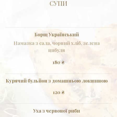
СУПИ
Борщ Український
Намазка з сала, чорний хліб, зелена
цибуля
180
₴
Курячий бульйон з домашньою локшиною
120
₴
Уха з червоної риби