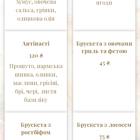
Хумус, овочева
ягоди
сальса, грінки,
оливкова олія
Антіпасті
Брускета з овочами
гриль та фетою
₴
320
₴
45
Прошуто, пармська
шинка, оливки,
маслини, грісіні,
брі, чері, листя
базиліку
Брускета з
Брускета з лососем
ростбіфом
₴
75