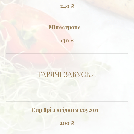
240
₴
Мінестроне
130
₴
ГАРЯЧІ ЗАКУСКИ
Сир брі з ягідним соусом
200
₴