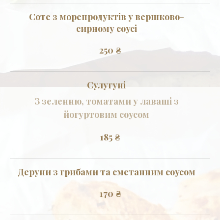
Соте з морепродуктів у вершково-
сирному соусі
250
₴
Сулугуні
З зеленню, томатами у лаваші з
йогуртовим соусом
185
₴
Деруни з грибами та сметанним соусом
170
₴