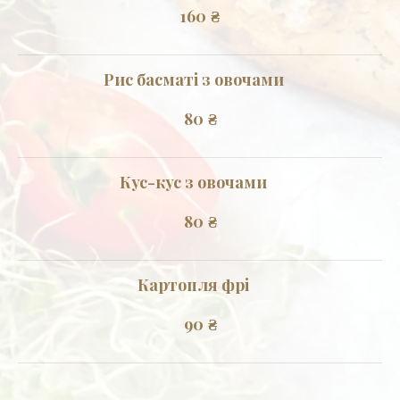
160
₴
Рис басматі з овочами
80
₴
Кус-кус з овочами
80
₴
Картопля фрі
90
₴