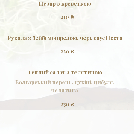
Цезар з креветкою
210
₴
Рукола з бейбі моцірелою, чері, соус Песто
220
₴
Теплий салат з телятиною
Болгарський перець, цукіні, цибуля,
телятина
230
₴