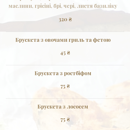
маслини, грісіні, брі, чері, листя базиліку
320
₴
Брускета з овочами гриль та фетою
45
₴
Брускета з ростбіфом
75
₴
Брускета з лососем
75
₴