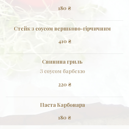
180
₴
Стейк з соусом вершково-гірчичним
410
₴
Свинина гриль
З соусом барбекю
220
₴
Паста Карбонара
180
₴