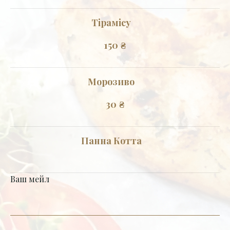
Тірамісу
150
₴
Морозиво
30
₴
Панна Котта
Ваш мейл