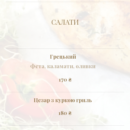
САЛАТИ
Грецький
Фета, каламати, оливки
170
₴
Цезар з куркою гриль
180
₴