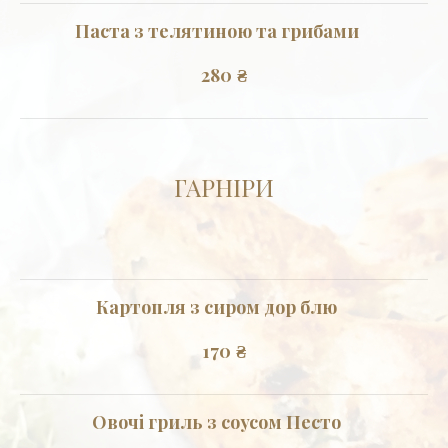
Паста з телятиною та грибами
280
₴
ГАРНІРИ
Картопля з сиром дор блю
170
₴
Овочі гриль з соусом Песто