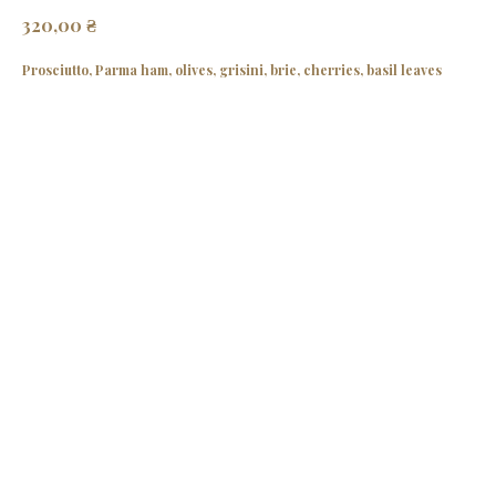
₴
320,00
Prosciutto, Parma ham, olives, grisini, brie, cherries, basil leaves